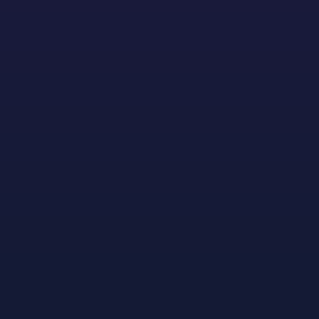
网络安全
保护网络系统免受攻击和数据泄露