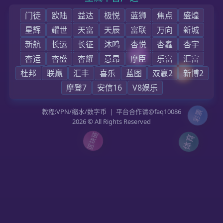
首页
企业概况